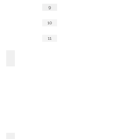
9
10
11
Nikolas
10
anos