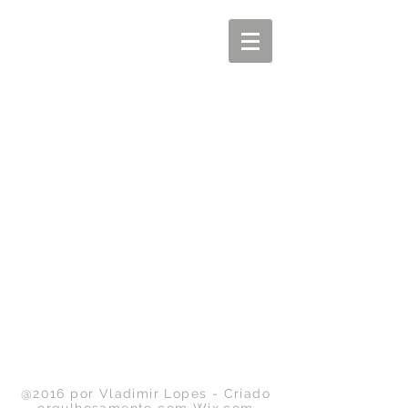
Ir para o Topo
@2016 por Vladimir Lopes - Criado